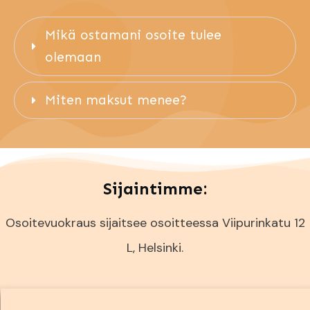
Mikä ostamani osoite tulee 
olemaan
Miten maksut menee?
Sijaintimme:
Osoitevuokraus sijaitsee osoitteessa Viipurinkatu 12
L, Helsinki.