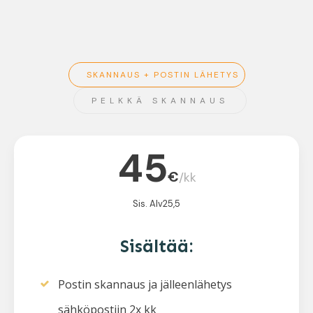
SKANNAUS + POSTIN LÄHETYS
PELKKÄ SKANNAUS
45
€
/kk
Sis. Alv25,5
Sisältää:
Postin skannaus ja jälleenlähetys
sähköpostiin 2x kk