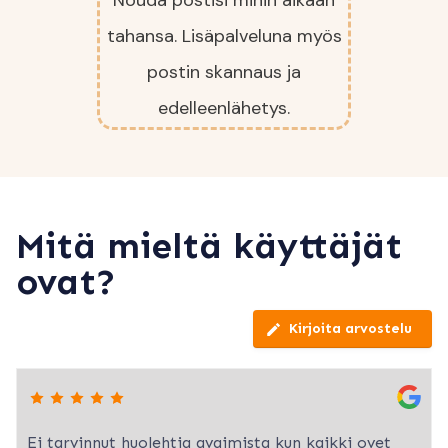
Nouda postisi mihin aikaan
tahansa.
Lisäpalveluna
myös
postin skannaus ja
edelleenlähetys.
Mitä mieltä käyttäjät
ovat?
Kirjoita arvostelu
Ei tarvinnut huolehtia avaimista kun kaikki ovet