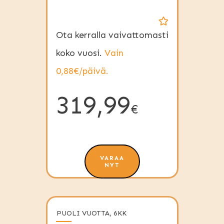
Ota kerralla vaivattomasti
koko vuosi.
Vain
0,88€/päivä.
319,99
€
VARAA
NYT
PUOLI VUOTTA, 6KK