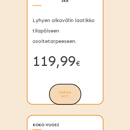
3KK
Lyhyen aikavälin laatikko
tilapäiseen
osoitetarpeeseen.
119,99
€
VARAA
NYT
KOKO VUOSI